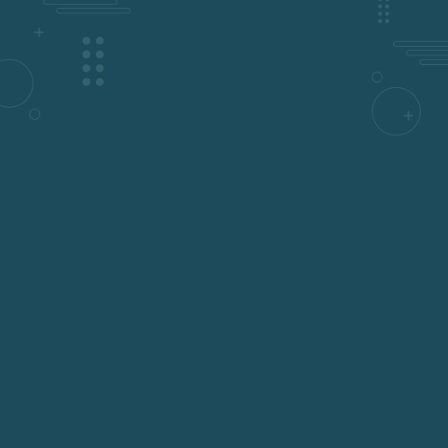
30 de septiembre de 2023
Seguros de mascota Equipo Compara2 Tener un seguro para tu
perro es crucial para su bienestar y para proteger tu...
Leer más