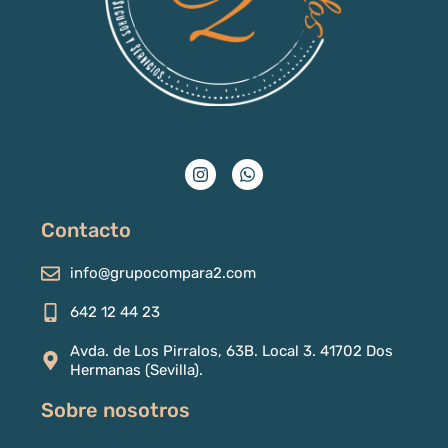
I
W
n
h
s
a
t
t
a
s
g
a
Contacto
r
p
a
p
m
info@grupocompara2.com
642 12 44 23
Avda. de Los Pirralos, 63B. Local 3. 41702 Dos
Hermanas (Sevilla).
Sobre nosotros